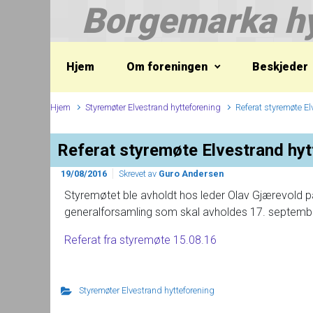
Borgemarka hy
Skip to main content
Hjem
Om foreningen
Beskjeder
Hjem
Styremøter Elvestrand hytteforening
Referat styremøte E
Referat styremøte Elvestrand hyt
19/08/2016
Skrevet av
Guro Andersen
Styremøtet ble avholdt hos leder Olav Gjærevold 
generalforsamling som skal avholdes 17. september
Referat fra styremøte 15.08.16
Styremøter Elvestrand hytteforening