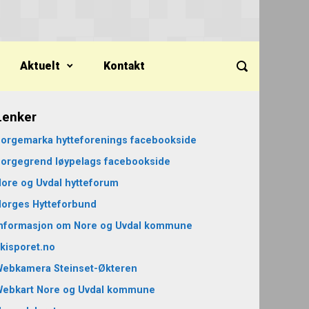
Aktuelt
Kontakt
Lenker
orgemarka hytteforenings facebookside
orgegrend løypelags facebookside
ore og Uvdal hytteforum
orges Hytteforbund
nformasjon om Nore og Uvdal kommune
kisporet.no
ebkamera Steinset-Økteren
Webkart Nore og Uvdal kommune