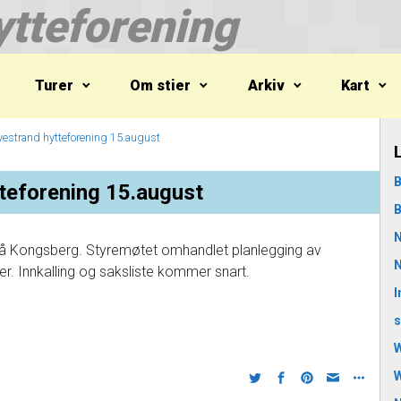
tteforening
Turer
Om stier
Arkiv
Kart
lvestrand hytteforening 15.august
B
teforening 15.august
B
N
på Kongsberg.
Styremøtet omhandlet planlegging av
N
. Innkalling og saksliste kommer snart.
I
s
W