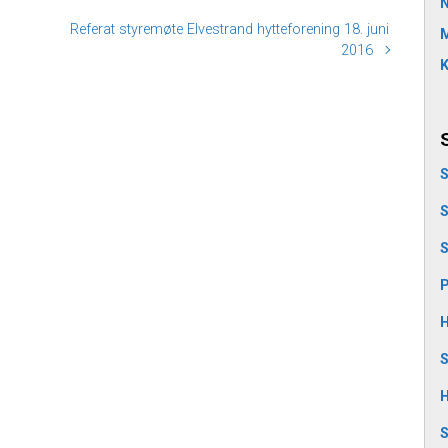
Referat styremøte Elvestrand hytteforening 18. juni
M
2016
K
S
S
S
P
H
S
H
S