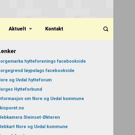
Aktuelt
Kontakt
Lenker
orgemarka hytteforenings facebookside
orgegrend løypelags facebookside
ore og Uvdal hytteforum
orges Hytteforbund
nformasjon om Nore og Uvdal kommune
kisporet.no
ebkamera Steinset-Økteren
Webkart Nore og Uvdal kommune