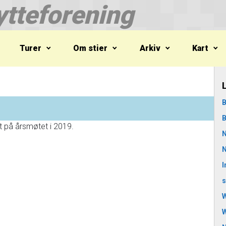
tteforening
Turer
Om stier
Arkiv
Kart
B
B
t på årsmøtet i 2019.
N
N
I
s
W