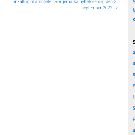
Innkalling til årsmøte i Borgemarka hytteforening den 3.
september 2022
M
K
S
S
S
P
H
S
H
S