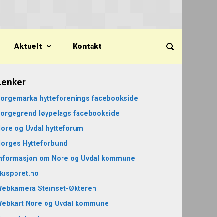
Aktuelt
Kontakt
Lenker
orgemarka hytteforenings facebookside
orgegrend løypelags facebookside
ore og Uvdal hytteforum
orges Hytteforbund
nformasjon om Nore og Uvdal kommune
kisporet.no
ebkamera Steinset-Økteren
Webkart Nore og Uvdal kommune