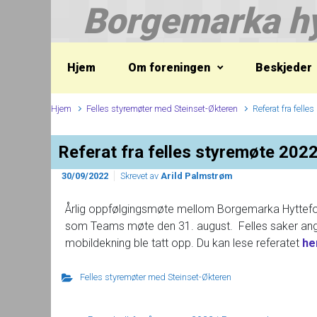
Borgemarka hy
Skip to main content
Hjem
Om foreningen
Beskjeder
Hjem
Felles styremøter med Steinset-Økteren
Referat fra fell
Referat fra felles styremøte 202
30/09/2022
Skrevet av
Arild Palmstrøm
Årlig oppfølgingsmøte mellom Borgemarka Hyttefor
som Teams møte den 31. august.
Felles saker ang
mobildekning ble tatt opp. Du kan lese referatet
he
Felles styremøter med Steinset-Økteren