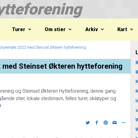
tteforening
Turer
Om stier
Arkiv
Kart
es styremøte 2022 med Steinset Økteren hytteforening
B
2 med Steinset Økteren hytteforening
B
N
ening og Steinset Økteren Hytteforening, denne gang
N
ående stier, lokale stedsnavn, felles turer, skiløyper og
I
r
.
s
W